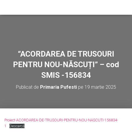
“ACORDAREA DE TRUSOURI
PENTRU NOU-NĂSCUȚI” – cod
SMIS -156834
Publicat de
Primaria Pufesti
pe
19 martie 2025
Proiect-ACORDAREA-DE-TRUSOURI-PENTRU-NOU-NASCUTI-156834-
1
Descarcă