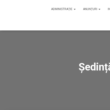
ADMINISTRAȚIE
ANUNȚURI
I
Ședinț