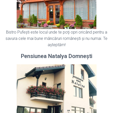
Bistro Pufeşti este locul unde te poţi opri oricând pentru a
savura cele mai bune mâncăruri româneşti şi nu numai. Te
așteptăm!
Pensiunea Natalya Domnești