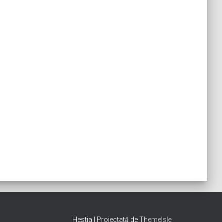
Hestia | Proiectată de
ThemeIsle