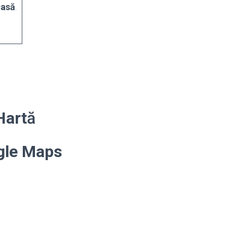
asă
.
Hart
ă
gle Maps