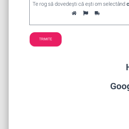
Te rog să dovedești că ești om selectând
c
Goo