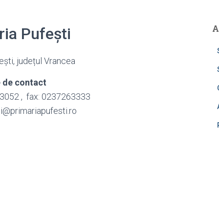
A
ia Pufești
ști, județul Vrancea
 de contact
3052 , fax: 0237263333
ti@primariapufesti.ro