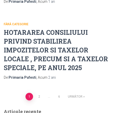
De
Primaria Pufesti
, Acum
1 an
FĂRĂ CATEGORIE
HOTARAREA CONSILIULUI
PRIVIND STABILIREA
IMPOZITELOR SI TAXELOR
LOCALE , PRECUM SI A TAXELOR
SPECIALE, PE ANUL 2025
De
Primaria Pufesti
, Acum
2 ani
Paginație
1
2
…
6
URMĂTOR
articole
Articole recente