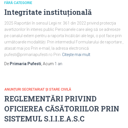
FĂRĂ CATEGORIE
Integritate instituțională
2025 Raportări în sensul Legii nr. 361 din 2022 privind protecţia
avertizorilor în interes public Persoanele care aleg să se adreseze
pe canalul extern pentru a raporta încălcări ale legii, o pot face prin
următoarele modalități: Prin intermediul Formularului de raportare ,
atasat mai jos Prin e-mail, la adresa electronică
pufesti@primariapufesti.ro Prin
Citește mai mult
De
Primaria Pufesti
, Acum
1 an
ANUNȚURI SECRETARIAT ȘI STARE CIVILĂ
REGLEMENTĂRI PRIVIND
OFICIEREA CĂSĂTORIILOR PRIN
SISTEMUL S.I.I.E.A.S.C