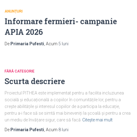
ANUNȚURI
Informare fermieri- campanie
APIA 2026
De
Primaria Pufesti
, Acum
5 luni
FĂRĂ CATEGORIE
Scurta descriere
Proiectul PITHEA este implementat pentru a facilita incluziunea
socială și educațională a copiilor în comunitățile lor, pentru a
crește abilitățile și interesul copiilor de a participa la educație,
pentru a-i face să se simtă mai bineveniți la școală și pentru a crea
un mediu de învățare sigur, care să facă
Citește mai mult
De
Primaria Pufesti
, Acum
8 luni